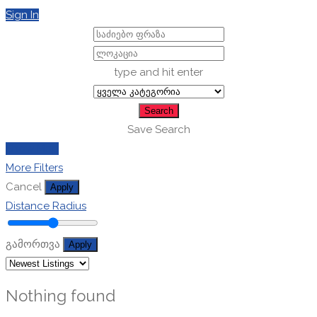
Sign In
type and hit enter
Search
Save Search
Show Map
More Filters
Cancel
Apply
Distance Radius
გამორთვა
Apply
Nothing found